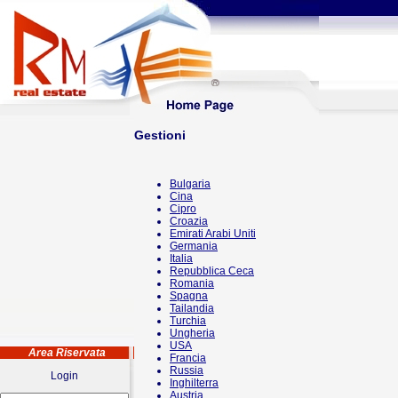
Gestioni
Bulgaria
Cina
Cipro
Croazia
Emirati Arabi Uniti
Germania
Italia
Repubblica Ceca
Romania
Spagna
Tailandia
Turchia
Ungheria
USA
Area Riservata
Francia
Russia
Login
Inghilterra
Austria