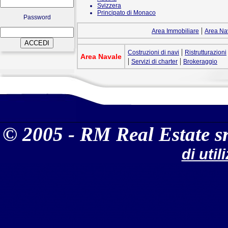
Svizzera
Principato di Monaco
Password
|
Area Immobiliare
Area Na
|
Costruzioni di navi
Ristrutturazioni
Area Navale
|
|
Servizi di charter
Brokeraggio
© 2005 - RM Real Estate sr
di util
Costruzioni, ristrutturazioni, manutenzioni, acquisti, vendite, gestioni, locazioni, permute di immobili residenziali, industriali, navi, aeromobili, finanziamenti, assistenza legale Constructions, restructures, maintenances, purchases, sales, managements, leases, exchanges of residential, industrial pieces of real estate, ships, aircrafts, financings, legal attendance Area Immobiliare Costruzioni di immobili residenziali e industriali, ristrutturazioni, manutenzioni, acquisti, vendite, gestioni, locazioni, permute. Aperture di agenzie in franchising. Area Navale Costruzioni di navi, di yachts, di imbarcazioni, domotica, ristrutturazioni, acquisti, vendite, noleggi, gestioni, permute, servizi di charter e brokeraggio. Area Aerea Costruzioni di aeromobili, ristrutturazioni, vendite, gestioni, noleggi, permute, servizi di charter e brokeraggio. Area Generale Acquisti vendite gestioni di aziende private, finanziamenti e leasing di immobili, navi, yachts, imbarcazioni, aeromobili, veicoli industriali, automobili e altri beni targati, assistenza legale alle imprese, partecipazioni in altre società. REAL ESTATE AREA Buildings of industrial and residencial real estate, renovations, maintenances, purchases, sales, management, rentings, exchanges of real properties. Opening of franchising branches. NAVAL AREA Buildings of ships, yachts, boats, renovations, purchases, sales, rentals, management, permutations, charter and brokering services. AEREAL AREA Buildings of aircrafts, renovations, sales, management, rentals, trades-in, charter and brokering services. GENERAL AREA Purchases, sales, management of private business. Granting of loans and leasing of real estates, ships, yachts, boats, aircrafts, industrial vehicles, cars and other goods numbered. Legal services for firms Sharing in other societies Area Immobiliare La RM Real Estate srl coordina strategicamente le operazioni finanziarie di gruppi industriali, imprese, singole o associate, privati, professionisti, e altre categorie di utenti che intendono investire nelle costruzioni di immobili industriali o residenziali, effettuare ristrutturazioni e manutenzioni dei medesimi. Facilita acquisti, vendite, gestioni, locazioni e permute di immobili, in Italia e all’estero, anche utilizzando unicamente il sito internet della società. Individua i potenziali investimenti, ne valuta e analizza insieme con gli interessati i rischi e il potenziale rendimento, realizzando la propria attività di servizi reali alle imprese in funzione del bene trattato e delle caratteristiche del cliente. Svolge con velocità e professionalità l’erogazione dei servizi. Perché investire nell’ immobiliare. L’investimento immobiliare è una delle principali forme di impiego del risparmio. Le ragioni di questa consapevolezza sono fondamentalmente due: la prima è il valore economico e riguarda la capacità dell’immobile di apprezzarsi nel tempo, tutelando il capitale investito dall’inflazione; la seconda è il valore utilitaristico che è costituito dal desiderio del singolo di essere proprietario della casa in cui vive. La storia del mercato immobiliare conferma che il capitale investito nell’acquisto di immobili, siano essi di uso residenziale o industriale, non è stato vano: il valore spesso si raddoppia nel giro di pochi anni, le rendite monetarie ottenute grazie ai canoni di locazione sono sempre cospicue. L’importante è saper affrontare l’investimento nel modo giusto. E il modo migliore di farlo è essere assistiti da persone esperte e qualificate che sappiano guidare ognuno secondo le proprie esigenze in modo serio e responsabile. È proprio per questo motivo che la RM Real Estate srl nella gestione dell’area immobiliare, avvalendosi di partners qualificati, pone alla clientela una serie di servizi che facilitano la scelta del miglior investimento. Per le attività locali di compravendita e locazione di immobili la RM Real Estate srl prevede la possibilità di aprire studi immobiliari in franchising, ai quali saranno consentiti, nelle forme di legge, l’uso del marchio registrato e delle relazioni umane ed economiche della società holding. La RM Real Estate srl, avvalendosi di un team di consulenti immobiliari qualificati, garantisce la possibilità di adoperare il sito internet, attraverso la posta elettronica o specifici forum, per ricevere consulenza per quanto riguarda tutte le scelte relative alla compravendita di immobili, alla locazione, al finanziamento ed al relativo investimento. AREA VACANZE Coordina le operazioni finanziarie e immobiliari di coloro che intendono locare, annualment