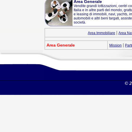
Area Generale
Vendite grandi lottizzazioni, centri 
Italia e in altre parti del mondo, grat
e leasing di immobili, navi, yachts, i
automobili e altri beni targati, assis
società.
|
Area Immobiliare
Area Na
|
Area Generale
Mission
Part
© 2
Costruzioni, ristrutturazioni, manutenzioni, acquisti, vendite, gestioni, locazioni, permute di immobili residenziali, industriali, navi, aeromobili, finanziamenti, assistenza legale Constructions, restructures, maintenances, purchases, sales, managements, leases, exchanges of residential, industrial pieces of real estate, ships, aircrafts, financings, legal attendance Area Immobiliare Costruzioni di immobili residenziali e industriali, ristrutturazioni, manutenzioni, acquisti, vendite, gestioni, locazioni, permute. Aperture di agenzie in franchising. Area Navale Costruzioni di navi, di yachts, di imbarcazioni, domotica, ristrutturazioni, acquisti, vendite, noleggi, gestioni, permute, servizi di charter e brokeraggio. Area Aerea Costruzioni di aeromobili, ristrutturazioni, vendite, gestioni, noleggi, permute, servizi di charter e brokeraggio. Area Generale Acquisti vendite gestioni di aziende private, finanziamenti e leasing di immobili, navi, yachts, imbarcazioni, aeromobili, veicoli industriali, automobili e altri beni targati, assistenza legale alle imprese, partecipazioni in altre società. REAL ESTATE AREA Buildings of industrial and residencial real estate, renovations, maintenances, purchases, sales, management, rentings, exchanges of real properties. Opening of franchising branches. NAVAL AREA Buildings of ships, yachts, boats, renovations, purchases, sales, rentals, management, permutations, charter and brokering services. AEREAL AREA Buildings of aircrafts, renovations, sales, management, rentals, trades-in, charter and brokering services. GENERAL AREA Purchases, sales, management of private business. Granting of loans and leasing of real estates, ships, yachts, boats, aircrafts, industrial vehicles, cars and other goods numbered. Legal services for firms Sharing in other societies Area Immobiliare La RM Real Estate srl coordina strategicamente le operazioni finanziarie di gruppi industriali, imprese, singole o associate, privati, professionisti, e altre categorie di utenti che intendono investire nelle costruzioni di immobili industriali o residenziali, effettuare ristrutturazioni e manutenzioni dei medesimi. Facilita acquisti, vendite, gestioni, locazioni e permute di immobili, in Italia e all’estero, anche utilizzando unicamente il sito internet della società. Individua i potenziali investimenti, ne valuta e analizza insieme con gli interessati i rischi e il potenziale rendimento, realizzando la propria attività di servizi reali alle imprese in funzione del bene trattato e delle caratteristiche del cliente. Svolge con velocità e professionalità l’erogazione dei servizi. Perché investire nell’ immobiliare. L’investimento immobiliare è una delle principali forme di impiego del risparmio. Le ragioni di questa consapevolezza sono fondamentalmente due: la prima è il valore economico e riguarda la capacità dell’immobile di apprezzarsi nel tempo, tutelando il capitale investito dall’inflazione; la seconda è il valore utilitaristico che è costituito dal desiderio del singolo di essere proprietario della casa in cui vive. La storia del mercato immobiliare conferma che il capitale investito nell’acquisto di immobili, siano essi di uso residenziale o industriale, non è stato vano: il valore spesso si raddoppia nel giro di pochi anni, le rendite monetarie otte