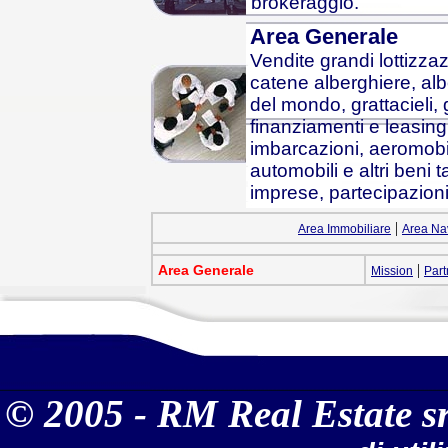
brokeraggio.
Area Generale
Vendite grandi lottizzaz
catene alberghiere, alber
del mondo, grattacieli, 
finanziamenti e leasing 
imbarcazioni, aeromobili,
automobili e altri beni t
imprese, partecipazioni 
|
Area Immobiliare
Area Na
|
Area Generale
Mission
Part
© 2005 - RM Real Estate sr