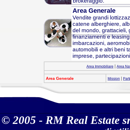
brokeraggio.
Area Generale
Vendite grandi lottizzaz
catene alberghiere, alber
del mondo, grattacieli, 
finanziamenti e leasing 
imbarcazioni, aeromobili,
automobili e altri beni t
imprese, partecipazioni 
|
Area Immobiliare
Area Na
|
Area Generale
Mission
Part
© 2005 - RM Real Estate sr